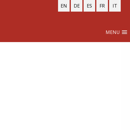
EN
DE
ES
FR
IT
MENU