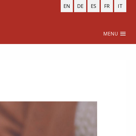
EN
DE
ES
FR
IT
MENU