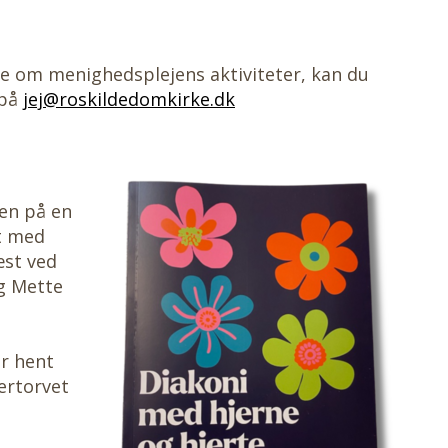
e om menighedsplejens aktiviteter, kan du
 på
jej@roskildedomkirke.dk
len på en
et med
æst ved
g Mette
er hent
ertorvet