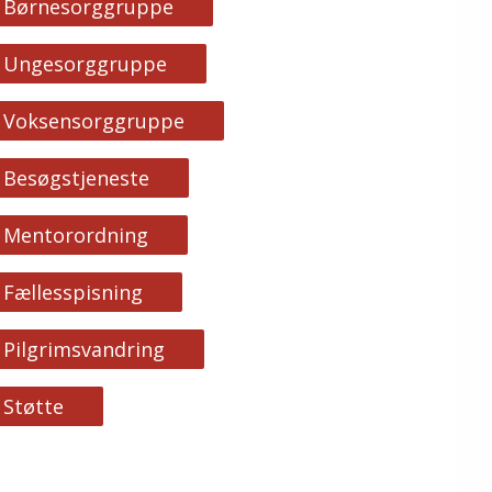
Børnesorggruppe
Ungesorggruppe
Voksensorggruppe
Besøgstjeneste
Mentorordning
Fællesspisning
Pilgrimsvandring
Støtte