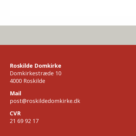
Roskilde Domkirke
Domkirkestræde 10
4000 Roskilde
Mail
post@roskildedomkirke.dk
CVR
21 69 92 17