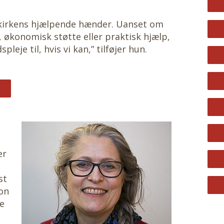
kirkens hjælpende hænder. Uanset om
økonomisk støtte eller praktisk hjælp,
je til, hvis vi kan,” tilføjer hun.
er
st
son
te