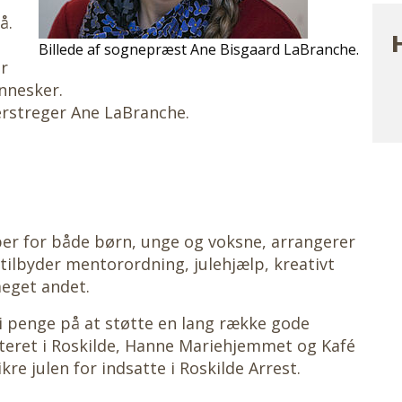
å.
H
Billede af sognepræst Ane Bisgaard LaBranche.
or
nnesker.
nderstreger Ane LaBranche.
er for både børn, unge og voksne, arrangerer
 tilbyder mentorordning, julehjælp, kreativt
eget andet.
vi penge på at støtte en lang række gode
teret i Roskilde, Hanne Mariehjemmet og Kafé
ikre julen for indsatte i Roskilde Arrest.