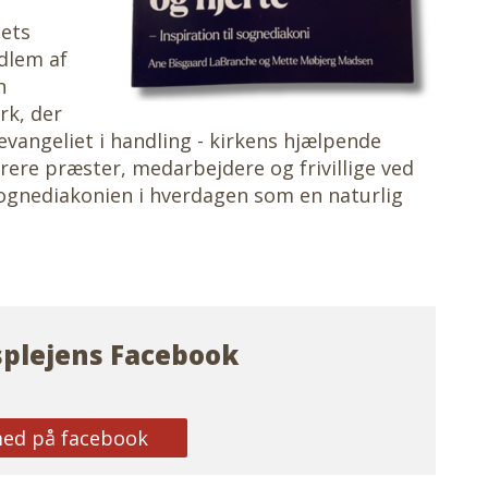
ets
dlem af
n
rk, der
evangeliet i handling - kirkens hjælpende
rere præster, medarbejdere og frivillige ved
 sognediakonien i hverdagen som en naturlig
plejens Facebook
med på facebook