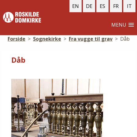
EN
DE
ES
FR
IT
MENU
Forside
>
Sognekirke
>
Fra vugge til grav
>
Dåb
Dåb