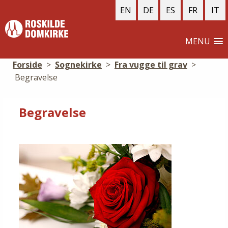
EN
DE
ES
FR
IT
MENU
Forside
>
Sognekirke
>
Fra vugge til grav
>
Begravelse
Begravelse