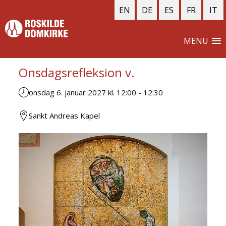
EN
DE
ES
FR
IT
MENU
Onsdagsrefleksion v.
onsdag 6. januar 2027 kl. 12:00
-
12:30
Sankt Andreas Kapel