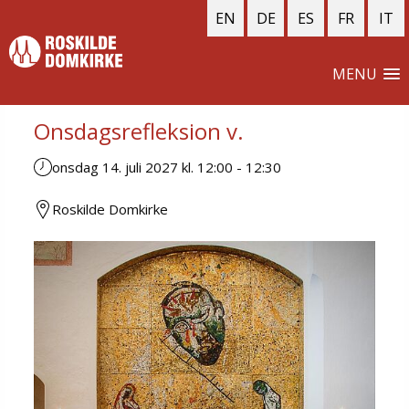
EN
DE
ES
FR
IT
MENU
Onsdagsrefleksion v.
onsdag 14. juli 2027 kl. 12:00
-
12:30
Roskilde Domkirke