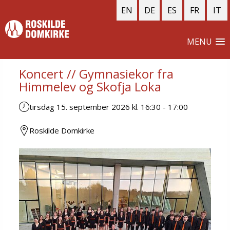
EN
DE
ES
FR
IT
MENU
Koncert // Gymnasiekor fra
Himmelev og Skofja Loka
tirsdag 15. september 2026 kl. 16:30
-
17:00
Roskilde Domkirke