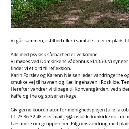
Vi går sammen, i stilhed eller i samtale – der er plads ti
Alle med psykisk sårbarhed er velkomne.
Vi mødes ved Domkirkens våbenhus kl.13.30. Vi synger 
finder vi et ord til refleksion.
Karin Førslev og Karenn Nielsen leder vandringerne og 
smukke vej til havnen og Kællingehaven i Roskilde. Te
Herefter vandrer vi tilbage til Konventgården, ved side
kaffe og the og spiser en kage.
Giv gerne koordinator for menighedsplejen Julie Jak
tlf. 23 36 32 48 eller mail jej@roskildedomkirke.dk - d
Læs mere om gruppen her: Pilgrimsvandring med plads