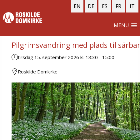
EN
DE
ES
FR
IT
MENU
Pilgrimsvandring med plads til sårb
tirsdag 15. september 2026 kl. 13:30
-
15:00
Roskilde Domkirke