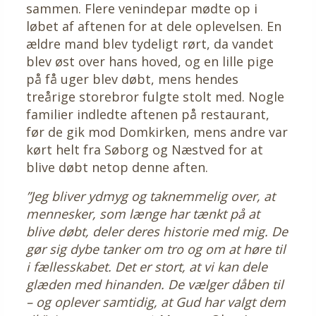
sammen. Flere venindepar mødte op i
løbet af aftenen for at dele oplevelsen. En
ældre mand blev tydeligt rørt, da vandet
blev øst over hans hoved, og en lille pige
på få uger blev døbt, mens hendes
treårige storebror fulgte stolt med. Nogle
familier indledte aftenen på restaurant,
før de gik mod Domkirken, mens andre var
kørt helt fra Søborg og Næstved for at
blive døbt netop denne aften.
”Jeg bliver ydmyg og taknemmelig over, at
mennesker, som længe har tænkt på at
blive døbt, deler deres historie med mig. De
gør sig dybe tanker om tro og om at høre til
i fællesskabet. Det er stort, at vi kan dele
glæden med hinanden. De vælger dåben til
– og oplever samtidig, at Gud har valgt dem