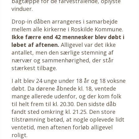
bagtæppe for de farvestrålende, oplyste
vinduer.
Drop-in dåben arrangeres i samarbejde
mellem alle kirkerne i Roskilde Kommune.
Ikke færre end 42 mennesker blev døbt i
løbet af aftenen.
Alligevel var det ikke
antallet, men den særlige stemning af
nærvær og sammenhørighed, der står
stærkest tilbage.
I alt blev 24 unge under 18 år og 18 voksne
døbt. Da dørene åbnede kl. 18, ventede
mange allerede udenfor, og der kom folk
til helt frem til kl. 20.30. Den sidste dåb
fandt sted omkring kl. 21.25. Den store
tilstrømning betød, at nogle oplevede lidt
ventetid, men aftenen forløb alligevel
roligt.