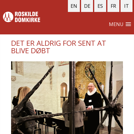
EN
DE
ES
FR
IT
MENU
DET ER ALDRIG FOR SENT AT
BLIVE DØBT