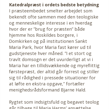
Katedralpræst i ordets bedste betydning
I præsteembedet smelter arbejdet som
bekendt ofte sammen med den teologiske
og menneskelige interesse i en hverdag
hvor der er ”brug for præsten” både
hjemme hos Roskildes borgere, i
Domkirken og på institutionen Sankt
Maria Park, hvor Maria fast kører ud til
gudstjeneste hver måned. ”I et stort og
travlt domsogn er det uvurderligt at vi i
Maria har en tillidsvækkende og myreflittig
førstepræst, der altid går forrest og stiller
sig til rådighed i pressede situationer for
at løfte en ekstra opgave,” fortæller
menighedsrådsformand Bjarne Hald.
Rygtet som indsigtsfuld og begavet teolog
går tilbage til Maria Harms’ ansættelse,