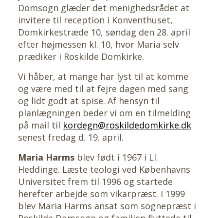
Domsogn glæder det menighedsrådet at
invitere til reception i Konventhuset,
Domkirkestræde 10, søndag den 28. april
efter højmessen kl. 10, hvor Maria selv
prædiker i Roskilde Domkirke.
Vi håber, at mange har lyst til at komme
og være med til at fejre dagen med sang
og lidt godt at spise. Af hensyn til
planlægningen beder vi om en tilmelding
på mail til
kordegn@roskildedomkirke.dk
senest fredag d. 19. april.
Maria Harms
blev født i 1967 i Ll.
Heddinge. Læste teologi ved Københavns
Universitet frem til 1996 og startede
herefter arbejde som vikarpræst. I 1999
blev Maria Harms ansat som sognepræst i
Roskilde Domsogn og familien flyttede til