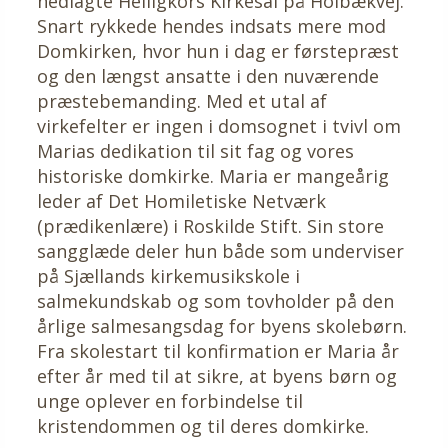
nedlagte Helligkors Kirkesal på Holbækvej.
Snart rykkede hendes indsats mere mod
Domkirken, hvor hun i dag er førstepræst
og den længst ansatte i den nuværende
præstebemanding. Med et utal af
virkefelter er ingen i domsognet i tvivl om
Marias dedikation til sit fag og vores
historiske domkirke. Maria er mangeårig
leder af Det Homiletiske Netværk
(prædikenlære) i Roskilde Stift. Sin store
sangglæde deler hun både som underviser
på Sjællands kirkemusikskole i
salmekundskab og som tovholder på den
årlige salmesangsdag for byens skolebørn.
Fra skolestart til konfirmation er Maria år
efter år med til at sikre, at byens børn og
unge oplever en forbindelse til
kristendommen og til deres domkirke.