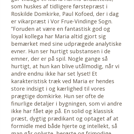
som huskes af tidligere førstepræst i
Roskilde Domkirke, Paul Kofoed, der i dag
er vikarpræst i Vor Frue-Vindinge Sogn.
”Foruden at være en fantastisk god og
loyal kollega har Maria altid gjort sig
bemærket med sine udprægede analytiske
evner. Hun ser hurtigt substansen i de
emner, der er på spil. Nogle gange så
hurtigt, at hun kan blive utålmodig, når vi
andre endnu ikke har set lyset! Et
karakteristisk træk ved Maria er hendes
store indsigt i og kærlighed til vores
prægtige domkirke. Hun ser ofte de
finurlige detaljer i bygningen, som vi andre
ikke har fået øje på. En solid og klassisk
præst, dygtig prædikant og optaget af at
formidle med både hjerte og intellekt, så
man går oplyste, berørte og frimodige