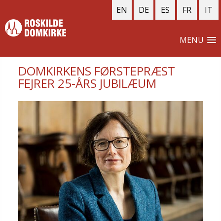
EN
DE
ES
FR
IT
MENU
DOMKIRKENS FØRSTEPRÆST
FEJRER 25-ÅRS JUBILÆUM