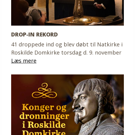
DROP-IN REKORD
41 droppede ind og blev døbt til Natkirke i
Roskilde Domkirke torsdag d. 9. november
Læs mere