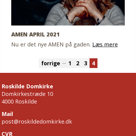
AMEN APRIL 2021
Nu er det nye AMEN på gaden.
Læs mere
…
forrige
1
2
3
4
Roskilde Domkirke
Domkirkestræde 10
4000 Roskilde
Mail
post@roskildedomkirke.dk
CVR