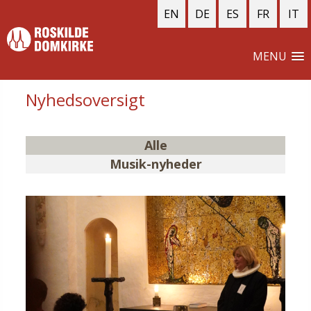
EN
DE
ES
FR
IT
MENU
Nyhedsoversigt
Alle
Musik-nyheder